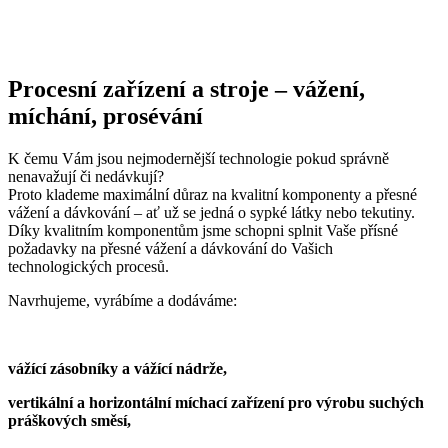
Procesní zařízení a stroje – vážení,
míchání, prosévání
K čemu Vám jsou nejmodernější technologie pokud správně
nenavažují či nedávkují?
Proto klademe maximální důraz na kvalitní komponenty a přesné
vážení a dávkování – ať už se jedná o sypké látky nebo tekutiny.
Díky kvalitním komponentům jsme schopni splnit Vaše přísné
požadavky na přesné vážení a dávkování do Vašich
technologických procesů.
Navrhujeme, vyrábíme a dodáváme:
vážící zásobníky a vážící nádrže,
vertikální a horizontální míchací zařízení pro výrobu suchých
práškových směsí,