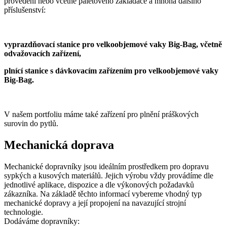
provedení nebo včetně paletového zakladače a mnoha dalšího
příslušenství:
vyprazdňovací stanice pro velkoobjemové vaky Big-Bag, včetně
odvažovacích zařízení,
plnící stanice s dávkovacím zařízením pro velkoobjemové vaky
Big-Bag.
V našem portfoliu máme také zařízení pro plnění práškových
surovin do pytlů.
Mechanická doprava
Mechanické dopravníky jsou ideálním prostředkem pro dopravu
sypkých a kusových materiálů. Jejich výrobu vždy provádíme dle
jednotlivé aplikace, dispozice a dle výkonových požadavků
zákazníka. Na základě těchto informací vybereme vhodný typ
mechanické dopravy a její propojení na navazující strojní
technologie.
Dodáváme dopravníky: