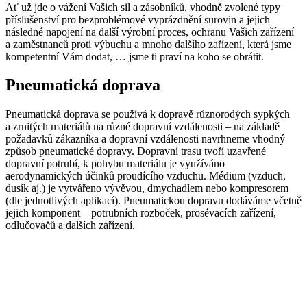
Ať už jde o vážení Vašich sil a zásobníků, vhodně zvolené typy
příslušenství pro bezproblémové vyprázdnění surovin a jejich
následné napojení na další výrobní proces, ochranu Vašich zařízení
a zaměstnanců proti výbuchu a mnoho dalšího zařízení, která jsme
kompetentní Vám dodat, … jsme ti praví na koho se obrátit.
Pneumatická doprava
Pneumatická doprava se používá k dopravě různorodých sypkých
a zrnitých materiálů na různé dopravní vzdálenosti – na základě
požadavků zákazníka a dopravní vzdálenosti navrhneme vhodný
způsob pneumatické dopravy. Dopravní trasu tvoří uzavřené
dopravní potrubí, k pohybu materiálu je využíváno
aerodynamických účinků proudícího vzduchu. Médium (vzduch,
dusík aj.) je vytvářeno vývěvou, dmychadlem nebo kompresorem
(dle jednotlivých aplikací). Pneumatickou dopravu dodáváme včetně
jejich komponent – potrubních rozboček, prosévacích zařízení,
odlučovačů a dalších zařízení.