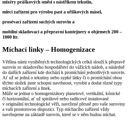
mixéry práškových směsí s nástřikem tekutin,
mlecí zařízení pro výrobu past a oříškových másel,
prosévací zařízení suchých surovin a
mobilní skladovací a přepravní kontejnery o objemech 200 –
1000 ltr.
Míchací linky – Homogenizace
Většina námi vyráběných technologických celků slouží k přepravě
surovin ze skladového hospodářství do vážících nádob, a následně
do dalších zařízení kde dochází k promíchání jednotlivých surovin.
Ať už se jedná o tekutiny nebo sypké látky či o promíchání obou
těchto složek jsme schopni navrhnout, vyrobit a dodat různé typy
míchacích zařízení a linek.
Může se jednat o homogenizátory planetové, vertikální, kónické
či horizontální, ať už spirálové nebo radlicové instalované
v originální technologické věži, navržené přesně pro vaše suroviny
a vaši prostorovou dispozici. Typ míchacího zařízení vždy
navrhujeme na základě surovin, které se v něm budou míchat.