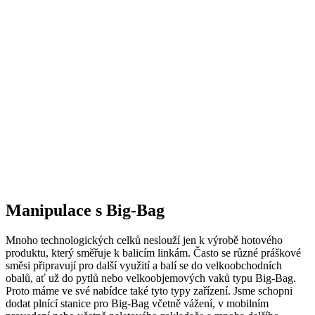
Manipulace s Big-Bag
Mnoho technologických celků neslouží jen k výrobě hotového
produktu, který směřuje k balicím linkám. Často se různé práškové
směsi připravují pro další využití a balí se do velkoobchodních
obalů, ať už do pytlů nebo velkoobjemových vaků typu Big-Bag.
Proto máme ve své nabídce také tyto typy zařízení. Jsme schopni
dodat plnící stanice pro Big-Bag včetně vážení, v mobilním