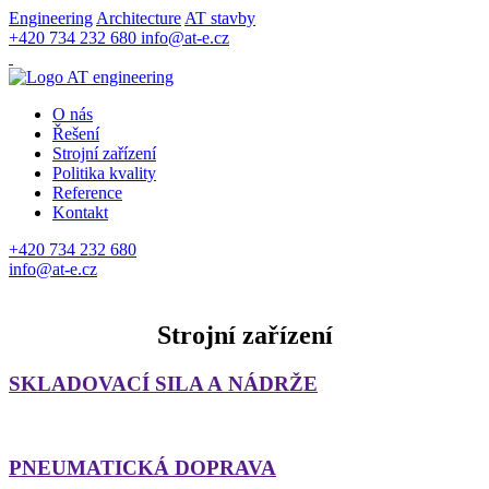
Engineering
Architecture
AT stavby
+420 734 232 680
info@at-e.cz
O nás
Řešení
Strojní zařízení
Politika kvality
Reference
Kontakt
+420 734 232 680
info@at-e.cz
Strojní zařízení
SKLADOVACÍ SILA A NÁDRŽE
PNEUMATICKÁ DOPRAVA